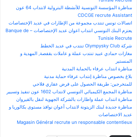
مناظرة المؤسسة التونسية للأنشطة البترولية لانتداب 64 عون
CDCGE recrute Assistant
اتصالات تونس تنتدب مجموعة من الإطارات في عديد الإختصاصات
يعتزم البنك التونسي انتداب اعوان عديد الإختصاصات – Banque de
Tunisie Recrute
شركة Olympysky Club تنتدب في عديد الخطط
مغازات حمادي عبيد تنتدب عملة و عاملات بقفصة, المهدية و
المنستير
مناظرة انتداب عرفاء بالحماية المدنية
بلاغ بخصوص مناظرة إنتداب عرفاء حماية مدنية
للمتخرجين: طريقة الحصول على قرض عقاري فلاحي
مناظرة المجمع الكيميائي التونسي لانتداب 1602 عون تنفيذ وتسيير
مناظرة انتداب عملة واطارات بالشركة الجهوية لنقل بالقيروان
مناظرة جديدة لبنك الزيتونة لانتداب أعوان نوافذ مستوى بكالوريا و
عديد الاختصاصات
Magasin Général recrute un responsable contentieux