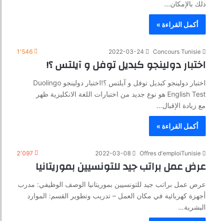
ذلك بالإمكان…
أكمل القراءة »
1٬546
2022-03-24
Concours Tunisie
اختبار دولينجو كبديل توفل و آيلتس ؟!
اختبار دولينجو كبديل توفل و آيلتس ؟!اختبار دولينجو Duolingo
English Test هو نوع جديد من اختبارات اللغة الانكليزية ظهر
مع زيادة الإقبال…
أكمل القراءة »
2٬097
2022-03-08
Offres d'emploiTunisie
عرض عمل براتب جيد للتونسيين بموريتانيا
عرض عمل براتب جيد للتونسيين بموريتانيا الوصف الوظيفي: مدرب
أجهزة كهربائية في مكان العمل – تدريب وتطوير القسم: الموارد
البشرية…