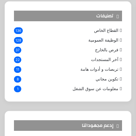
تصنيفات
القطاع الخاص
136
الوظيفة العمومية
128
فرص بالخارج
37
آخر المستجدات
22
تربصات و أدوات هامة
11
تكوين مجاني
8
معلومات عن سوق الشغل
1
إدعم مجهوداتنا