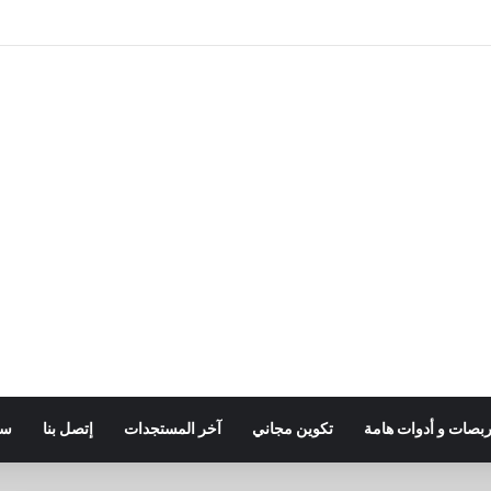
ربصات و أدوات هامة
تكوين مجاني
آخر المستجدات
إتصل بنا
سي