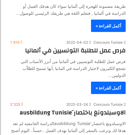
طريقة مضمونة للهجرة إلى ألمانيا سواء كان هدفك العمل أو
الدراسة في ألمانيا , فتعلم اللغة هي طريقك الرئيسي للوصول…
أكمل القراءة »
1٬819
2022-04-02
Concours Tunisie
فرص عمل للطلبة التونسيين في ألمانيا
فرص عمل للطلبة التونسيين في ألمانيا من أبرز الأسباب التي
تشجع الكثيرون لاختيار الدراسة في المانيا ,أنها تسمح للطلاّب
الدوليين…
أكمل القراءة »
2٬325
2022-03-24
Concours Tunisie
الاوسبلدونغ باختصار َausbildung Tunisie
الاوسبلدونغ باختصار َausbildung Tunisieالدراسة الجامعية لم تعد
هدفا لك وترغب بالسفر إلى ألمانيا بهدف العمل ..حسناً.. اليوم أصبح