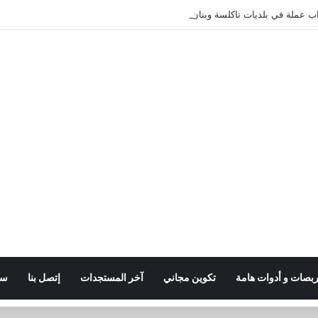
ربصات و أدوات هامة
تكوين مجاني
آخر المستجدات
إتصل بنا
سي