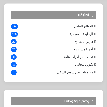
تصنيفات
القطاع الخاص
136
الوظيفة العمومية
128
فرص بالخارج
37
آخر المستجدات
22
تربصات و أدوات هامة
11
تكوين مجاني
8
معلومات عن سوق الشغل
1
إدعم مجهوداتنا