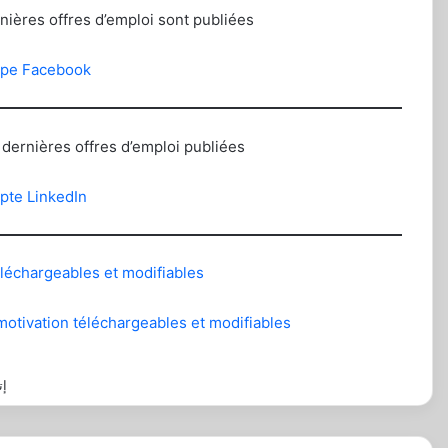
rnières offres d’emploi sont publiées
upe Facebook
s dernières offres d’emploi publiées
pte LinkedIn
léchargeables et modifiables
otivation téléchargeables et modifiables
إت