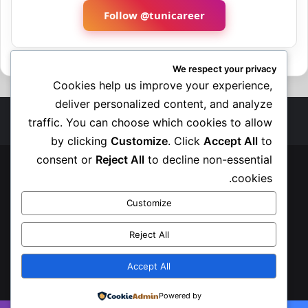
Follow @tunicareer
We respect your privacy
Cookies help us improve your experience,
deliver personalized content, and analyze
traffic. You can choose which cookies to allow
by clicking
Customize
. Click
Accept All
to
consent or
Reject All
to decline non-essential
© حقوق النشر 2026، جميع الحقوق محفوظة |
cookies.
الرئيسية
الوظيفة العمومية
القطاع الخاص
فرص بالخارج
Customize
تربصات و أدوات هامة
تكوين مجاني
آخر المستجدات
إتصل بنا
Reject All
سياسة الخصوصية
Accept All
فيسبوك
‫X
‫YouTube
انستقرام
Powered by