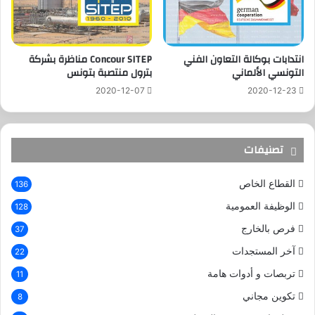
انتدابات بوكالة التعاون الفني
Concour SITEP مناظرة بشركة
التونسي الألماني
بترول منتصبة بتونس
2020-12-07
2020-12-23
تصنيفات
القطاع الخاص
136
الوظيفة العمومية
128
فرص بالخارج
37
آخر المستجدات
22
تربصات و أدوات هامة
11
تكوين مجاني
8