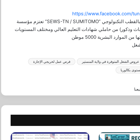
تعتزم مؤسسة “SEWS-TN / SUMITOMO” مختصة في صنع الأسلاك الكهربائية الخاصة بالسيارات ،منتصبة بالقطب التكنولوجي
 (إناث وذكور) من حاملي شهادات التعليم العالي ومختلف المستويات
 الموارد البشرية 5000 موطن
عروض الشغل المتوفرة في ولاية المنستير
فرص عمل لخريجي الإجازة
وى بكالوريا
بعنا