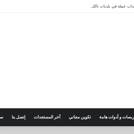
ربصات و أدوات هامة
تكوين مجاني
آخر المستجدات
إتصل بنا
سي