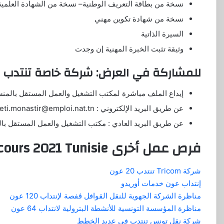
نسخة من بطاقة التعريف الوطنية– نسخة من الشهادة العلمية
نسخة من شهادة تكوين مهني
السيرة الذاتية
وثيقة تثبت الخبرة المهنية إن وجدت
للمشاركة في العرض: شركة خاصة تنتدب 5000 عون
إيداع الملف مباشرة لمكتب التشغيل والعمل المستقل بالمنس
عن طريق البريد الإلكتروني : beti.monastir@emploi.nat.tn أو
عن طريق البريد العادي : مكتب التشغيل والعمل المستقل بالمنستير نه
فرص عمل أخرى Concours 2021 Tunisie
شركة Tricom تنتدب 20 عون
إنتداب عون خدمات أوريدو
مناظرة الشركة الجهوية للنقل القوافل ڨفصة لإنتداب 120 عون
مناظرة المؤسسة التونسية للأنشطة البترولية لانتداب 64 عون
شركة نقل تونس تنتدب في عديد الخطط