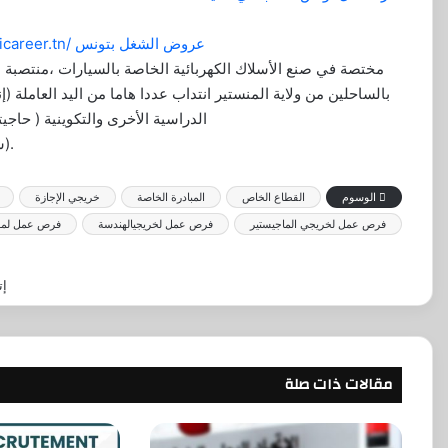
https://www.facebook.com/tunicareer.tn/ عروض الشغل بتونس
بالساحلين من ولاية المنستير انتداب عددا هاما من اليد العاملة
الدراسية الأخرى والتكوينية ( حاجيتها من
شغل).
الوسوم
القطاع الخاص
المبادرة الخاصة
خريجي الإجازة
فرص عمل لخريجي الماجيستير
فرص عمل لخريجيالهندسة
فرص عمل لمست
إت
مقالات ذات صلة