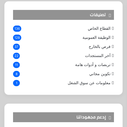
تصنيفات
القطاع الخاص
136
الوظيفة العمومية
128
فرص بالخارج
37
آخر المستجدات
22
تربصات و أدوات هامة
11
تكوين مجاني
8
معلومات عن سوق الشغل
1
إدعم مجهوداتنا