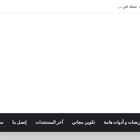
ربصات و أدوات هامة
تكوين مجاني
آخر المستجدات
إتصل بنا
سي