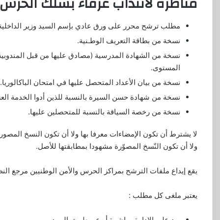
مناظرة لانتداب عرفاء بسلك الحرس
مطلب ترشح محرر على ورق عادي بإسم السيد وزير الداخلية ( م
نسخة من بطاقة التعريف الوطـنية.
نسخة من الشهادة المدرسية (مصادق عليها من قبل المندوبية ال
المستوى.
نسخة من بيان الأعداد المتحصل عليها في امتحان الباكالوريا.
نسخة من شهادة حسن السيرة بالنسبة للذين أدوا الخدمة الع
نسخة من رخصة السياقة بالنسبة للمتحصلين عليها.
لا يشترط أن تكون الإمضاءات معرفا بها ولا أن تكون النسخ المصورة
ولا أن تكون النّسخ المصوّرة مشهودا بمطابقتها للأصل.
يقع إيداع ملفات الترشح بمراكز الحرس والأمن الوطنيين مرجع الن
يعتبر ملغى كل مطلب :
يرد على الإدارة مباشرة أو عن طريق البريد.