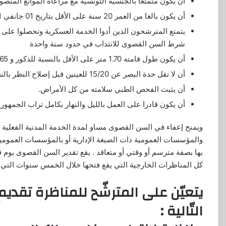
أن يكون متمتعا بالجنسية التونسية مع مراعاة الموانع المنصو
أن يكون بالغا من العمر 20 سنة على الأقل بتاريخ 01 جانفي 2021 و24 سنة على الأكثر بتاريخ 01 جانفي 2021 و
يتمتع المترشحون الذين أدوا الخدمة العسكرية وتحصلوا على
شرط السن القصوى للانتداب في حدود سنة واحدة
أن يكون طول قامته 1.70 متر على الأقل بالنسبة للذكور و 1.65 متر على الأقل بالنسبة للفتيات.
أن لا تقل حدة البصر عن 15/20 للعينين قبل إصلاح النظر بالنظارات.
أن يثبت الفحص الطبي سلامته من كل الأمراض.
أن يكون قادرا على العمل بالليل والنهار بكامل تراب الجمهوري
ويمنح إعفاء في السن القصوى مساو لمدة الخدمة المدنية الفعلية ا
والمؤسسات العمومية ذات الصبغة الإدارية أو بالمؤسسات العمومية
بها بصفة مترسم أو وقتي أو متعاقد . يقع تقدير السن القصوى يوم
كل المناظرات الخارجية التي يقع فتحها خلال الخمس سنوات التي ت
يتعيّن على المترشّح للمناظرة تقدي
التّالية :