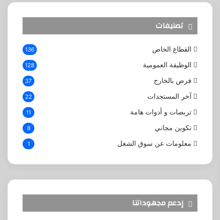
تصنيفات
القطاع الخاص
136
الوظيفة العمومية
128
فرص بالخارج
37
آخر المستجدات
22
تربصات و أدوات هامة
11
تكوين مجاني
8
معلومات عن سوق الشغل
1
إدعم مجهوداتنا