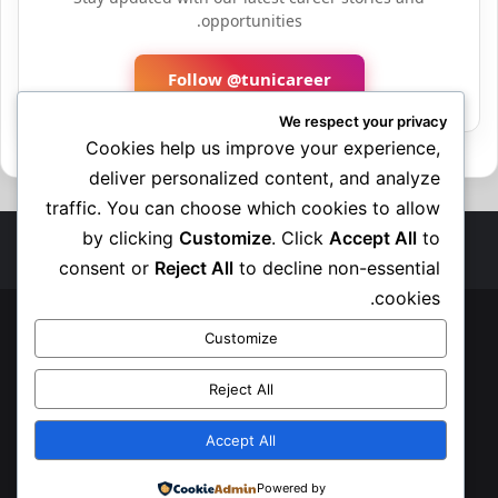
opportunities.
Follow @tunicareer
We respect your privacy
Cookies help us improve your experience,
deliver personalized content, and analyze
traffic. You can choose which cookies to allow
by clicking
Customize
. Click
Accept All
to
consent or
Reject All
to decline non-essential
cookies.
© حقوق النشر 2026، جميع الحقوق محفوظة |
Customize
الرئيسية
الوظيفة العمومية
القطاع الخاص
فرص بالخارج
Reject All
تربصات و أدوات هامة
تكوين مجاني
آخر المستجدات
إتصل بنا
سياسة الخصوصية
Accept All
فيسبوك
‫X
‫YouTube
انستقرام
Powered by