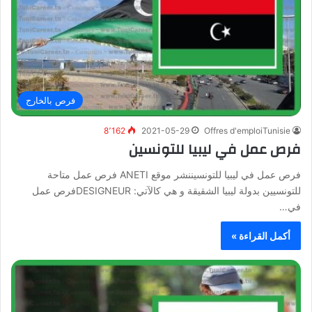
فرص بالخارج
8٬162
2021-05-29
Offres d'emploiTunisie
فرص عمل في ليبيا للتونسين
فرص عمل في ليبيا للتونسيننشر موقع ANETI فرص عمل متاحة
للتونسيين بدولة ليبيا الشقيقة و هي كالآتي: DESIGNEURفرص عمل
في…
أكمل القراءة »