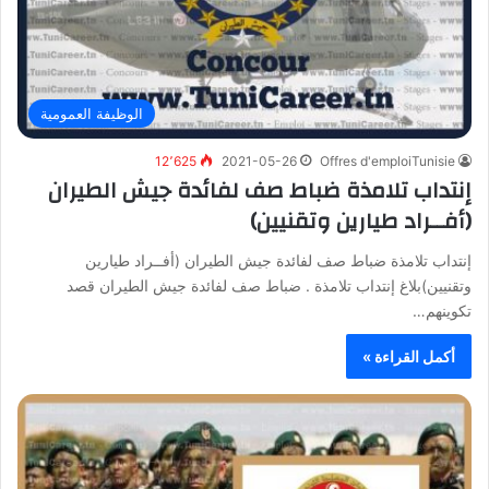
الوظيفة العمومية
12٬625
2021-05-26
Offres d'emploiTunisie
إنتداب تلامذة ضباط صف لفائدة جيش الطيران
(أفــراد طيارين وتقنيين)
إنتداب تلامذة ضباط صف لفائدة جيش الطيران (أفــراد طيارين
وتقنيين)بلاغ إنتداب تلامذة . ضباط صف لفائدة جيش الطيران قصد
تكوينهم…
أكمل القراءة »