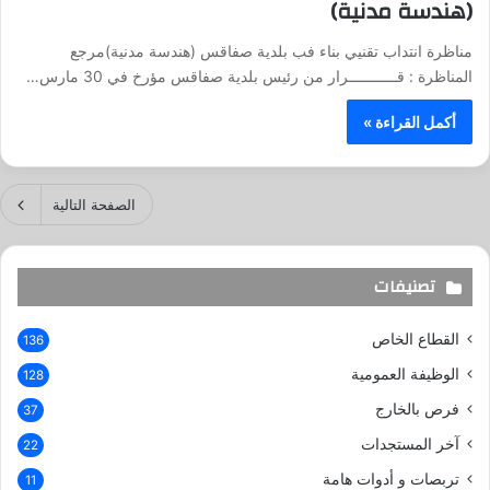
(هندسة مدنية)
مناظرة انتداب تقنيي بناء فب بلدية صفاقس (هندسة مدنية)مرجع
المناظرة : قـــــــــــرار من رئيس بلدية صفاقس مؤرخ في 30 مارس…
أكمل القراءة »
الصفحة التالية
تصنيفات
القطاع الخاص
136
الوظيفة العمومية
128
فرص بالخارج
37
آخر المستجدات
22
تربصات و أدوات هامة
11